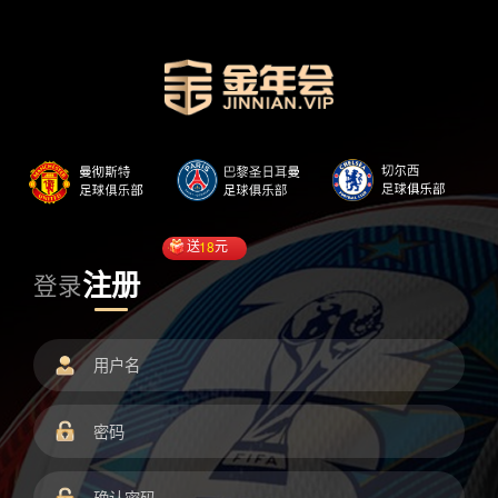
送
18
元
注册
登录