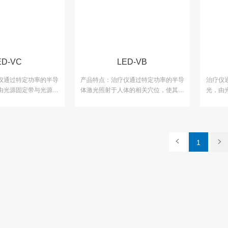
ED-VC
LED-VB
仪通过特定功率的半导
产品特点：治疗仪通过特定功率的半导
治疗仪
由光源固定带与光源板
体激光照射于人体的相关穴位，使其在
光，由
的治疗头照射于人体的
被照射部位产生光生化效应来达到治疗
结构的
在被照射部位产生光生
目的。
使其在
疗目的。
到治疗
1