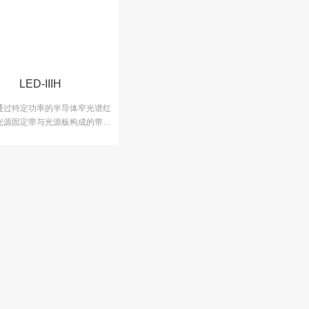
LED-IIIH
通过特定功率的半导体窄光谱红
光源固定带与光源板构成的带状
治疗头照射于人体的相关穴位，
被照射部位产生光生化效应来达
目的。