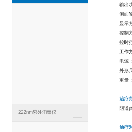
输出功率密
侧面输出³
显示方式
控制方式
控时范围
工作方
电源：22
外形尺寸:5
重量：19
治疗范
阴道炎、
222nm紫外消毒仪
治疗对