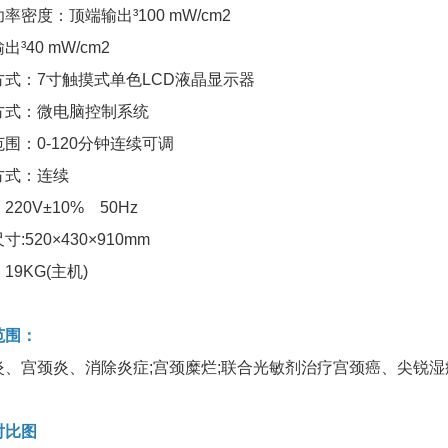
度：顶端输出³100 mW/cm2
40 mW/cm2
：7寸触摸式单色LCD液晶显示器
：微电脑控制系统
：0-120分钟连续可调
式：连续
0V±10% 50Hz
20×430×910mm
KG(主机)
围：
宫颈炎、消除炎症;宫颈糜烂;联合光敏剂治疗宫颈癌、尖锐湿
比图